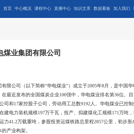
首页
中心概况
课程中心
直播中心
知识文库
数据看板
加入我们
电煤业集团有限公司
公司（以下简称“华电煤业”）成立于2005年8月，是中国华
在最近发布的全国煤炭企业100强中，华电煤业排名第36位。
子公司和17家控股子公司，劳动用工总数9192人。华电煤业已控
、在建电力装机规模197万千瓦，投产、拟建煤化工规模171万吨
运力41.2万载重吨，参股投资运煤铁路总里程2857公里，初步
体的产业构架。