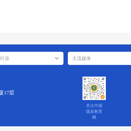
行业
主流媒体
厦17层
关注中国
煤炭教育
网