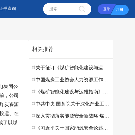
证书查询
登录
注册
相关推荐
关于征订《煤矿智能化建设与运维指南》培训教材从书的通知
中国煤炭工业协会人力资源工作委员会2025年年会暨煤炭行业教育培训与实训（实习）基地建设现场会在哈尔滨召开
电集团公
《煤矿智能化建设与运维指南》培训教材审读会暨编写经验交流会在徐州召开
目前，公司
中共中央 国务院关于深化产业工人队伍建设改革的意见
制煤炭资源
，投运、在
深入贯彻落实能源安全新战略 煤炭工业实现跨越式发展
形成了以煤
《习近平关于国家能源安全论述摘编》出版发行