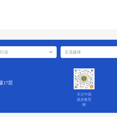
行业
主流媒体
厦17层
关注中国
煤炭教育
网