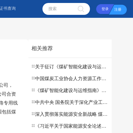
证书查询
登录
注册
相关推荐
关于征订《煤矿智能化建设与运维指南》培训教材从书的通知
中国煤炭工业协会人力资源工作委员会2025年年会暨煤炭行业教育培训与实训（实习）基地建设现场会在哈尔滨召开
公司，
《煤矿智能化建设与运维指南》培训教材审读会暨编写经验交流会在徐州召开
公司合资
中共中央 国务院关于深化产业工人队伍建设改革的意见
铁路专用线
围包括煤
深入贯彻落实能源安全新战略 煤炭工业实现跨越式发展
《习近平关于国家能源安全论述摘编》出版发行